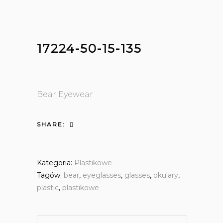
17224-50-15-135
Bear Eyewear
SHARE:
Kategoria:
Plastikowe
Tagów:
bear
,
eyeglasses
,
glasses
,
okulary
,
plastic
,
plastikowe