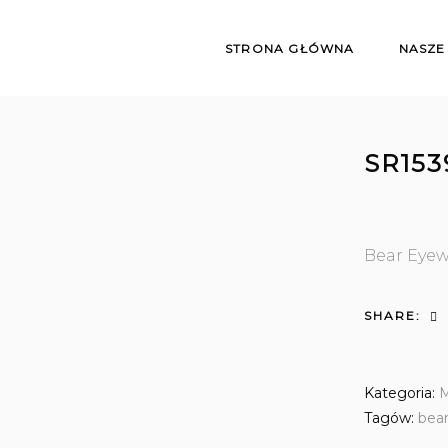
STRONA GŁÓWNA
NASZE
SR153
Bear Eye
SHARE:
Kategoria:
M
Tagów:
bea