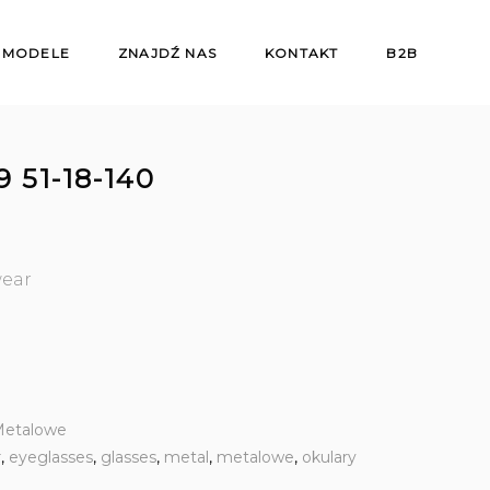
 MODELE
ZNAJDŹ NAS
KONTAKT
B2B
9 51-18-140
wear
etalowe
r
,
eyeglasses
,
glasses
,
metal
,
metalowe
,
okulary