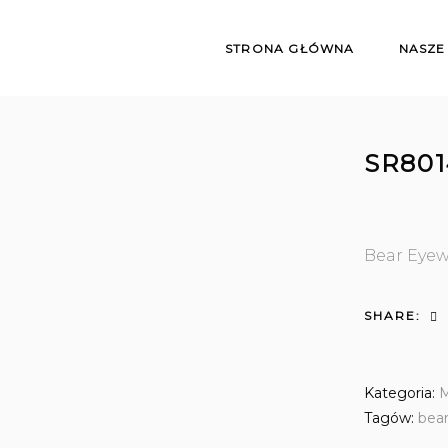
STRONA GŁÓWNA
NASZE
SR801
Bear Eye
SHARE:
Kategoria:
M
Tagów:
bea