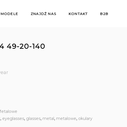
 MODELE
ZNAJDŹ NAS
KONTAKT
B2B
4 49-20-140
wear
etalowe
r
,
eyeglasses
,
glasses
,
metal
,
metalowe
,
okulary