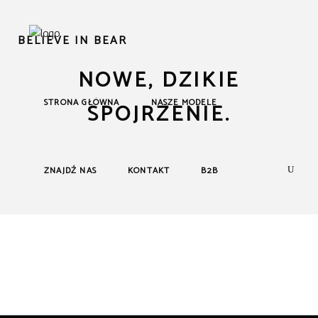
BELIEVE IN BEAR
NOWE, DZIKIE
STRONA GŁÓWNA
NASZE MODELE
SPOJRZENIE.
ZNAJDŹ NAS
KONTAKT
B2B