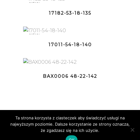
NEW
17182-53-18-135
NEW
17011-54-18-140
BAX0006 48-22-142
Ta strona korzysta z ciasteczek aby świadczyć usługi na
najwyższym poziomie. Dalsze korzystanie ze strony oznacza,
Copyright © BEAR Eyewear 2020
że zgadzasz się na ich użycie.
OK