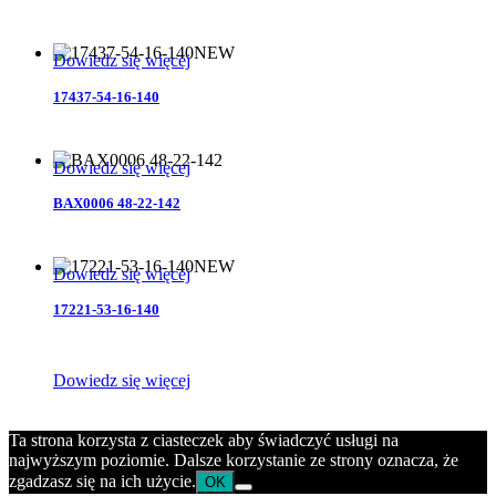
NEW
Dowiedz się więcej
17437-54-16-140
Dowiedz się więcej
BAX0006 48-22-142
NEW
Dowiedz się więcej
17221-53-16-140
Dowiedz się więcej
Copyright © BEAR Eyewear 2020
Ta strona korzysta z ciasteczek aby świadczyć usługi na
najwyższym poziomie. Dalsze korzystanie ze strony oznacza, że
zgadzasz się na ich użycie.
OK