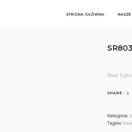
STRONA GŁÓWNA
NASZE
SR803
Bear Eye
SHARE:
Kategoria:
M
Tagów:
bea