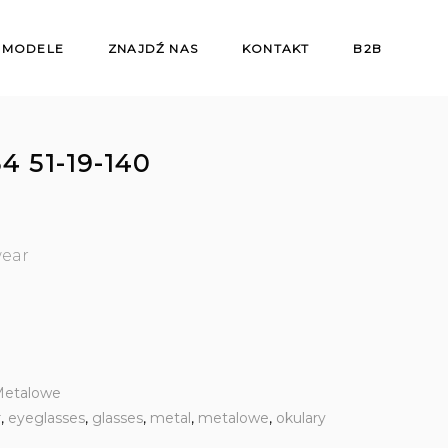
 MODELE
ZNAJDŹ NAS
KONTAKT
B2B
4 51-19-140
wear
etalowe
r
,
eyeglasses
,
glasses
,
metal
,
metalowe
,
okulary